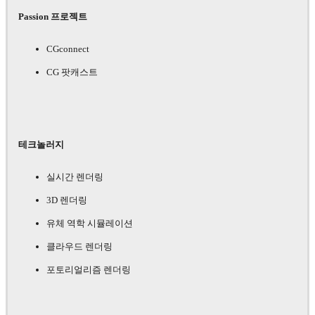
Passion 프로젝트
CGconnect
CG 팟캐스트
테크놀러지
실시간 렌더링
3D 렌더링
유체 역학 시뮬레이션
클라우드 렌더링
포토리얼리즘 렌더링