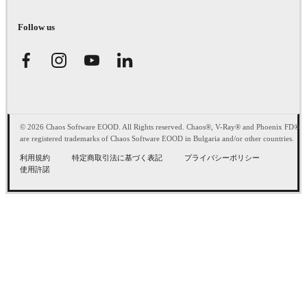
Follow us
© 2026 Chaos Software EOOD. All Rights reserved. Chaos®, V-Ray® and Phoenix FD®
are registered trademarks of Chaos Software EOOD in Bulgaria and/or other countries.
利用規約
特定商取引法に基づく表記
プライバシーポリシー
使用許諾