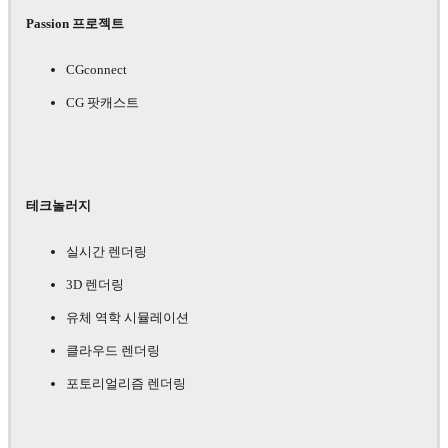
Passion 프로젝트
CGconnect
CG 팟캐스트
테크놀러지
실시간 렌더링
3D 렌더링
유체 역학 시뮬레이션
클라우드 렌더링
포토리얼리즘 렌더링