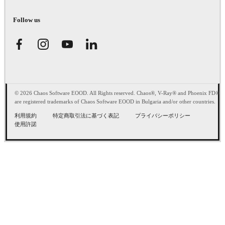
Follow us
© 2026 Chaos Software EOOD. All Rights reserved. Chaos®, V-Ray® and Phoenix FD®
are registered trademarks of Chaos Software EOOD in Bulgaria and/or other countries.
利用規約
特定商取引法に基づく表記
プライバシーポリシー
使用許諾