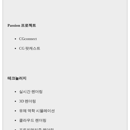
Passion 프로젝트
CGconnect
CG 팟캐스트
테크놀러지
실시간 렌더링
3D 렌더링
유체 역학 시뮬레이션
클라우드 렌더링
포토리얼리즘 렌더링