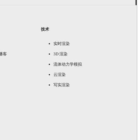
技术
实时渲染
e 播客
3D 渲染
流体动力学模拟
云渲染
写实渲染