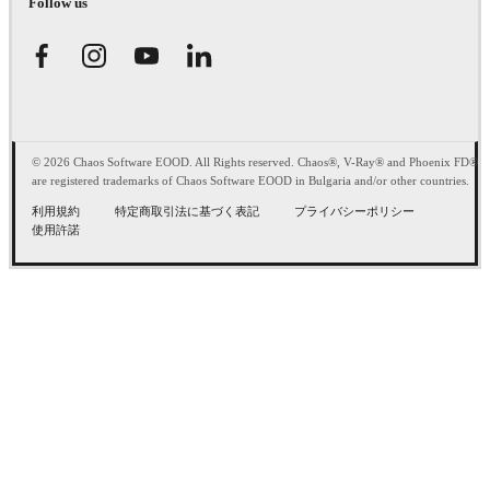
Follow us
© 2026 Chaos Software EOOD. All Rights reserved. Chaos®, V-Ray® and Phoenix FD®
are registered trademarks of Chaos Software EOOD in Bulgaria and/or other countries.
利用規約
特定商取引法に基づく表記
プライバシーポリシー
使用許諾