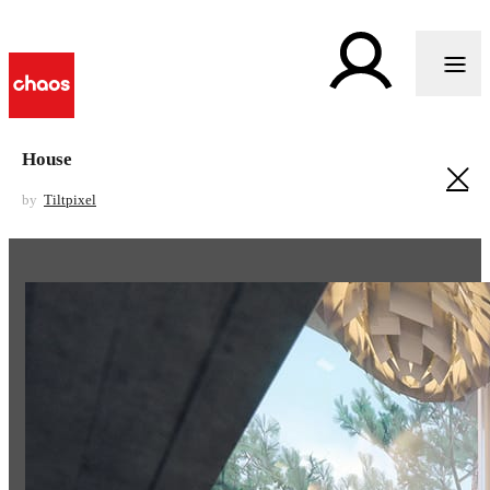
House
by
Tiltpixel