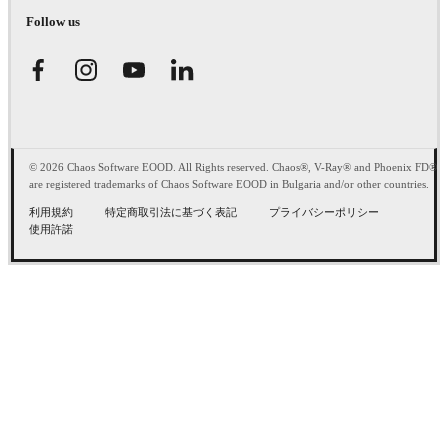
Follow us
© 2026 Chaos Software EOOD. All Rights reserved. Chaos®, V-Ray® and Phoenix FD®
are registered trademarks of Chaos Software EOOD in Bulgaria and/or other countries.
利用規約
特定商取引法に基づく表記
プライバシーポリシー
使用許諾