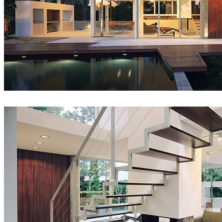
Tiltpixel
建築