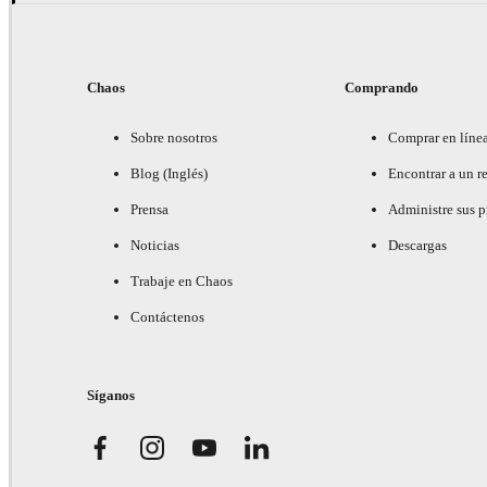
Chaos
Comprando
Sobre nosotros
Comprar en líne
Blog (Inglés)
Encontrar a un re
Prensa
Administre sus 
Noticias
Descargas
Trabaje en Chaos
Contáctenos
Síganos