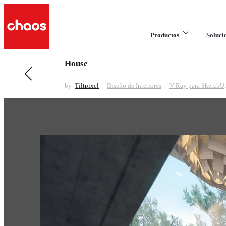
Productos
Soluci
House
Anteriores en Diseño de Interiores
Poliform
by
Tiltpixel
Diseño de Interiores
V-Ray para SketchU