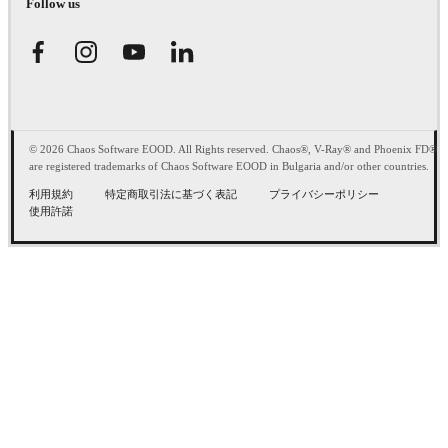
Follow us
© 2026 Chaos Software EOOD. All Rights reserved. Chaos®, V-Ray® and Phoenix FD®
are registered trademarks of Chaos Software EOOD in Bulgaria and/or other countries.
利用規約
特定商取引法に基づく表記
プライバシーポリシー
使用許諾