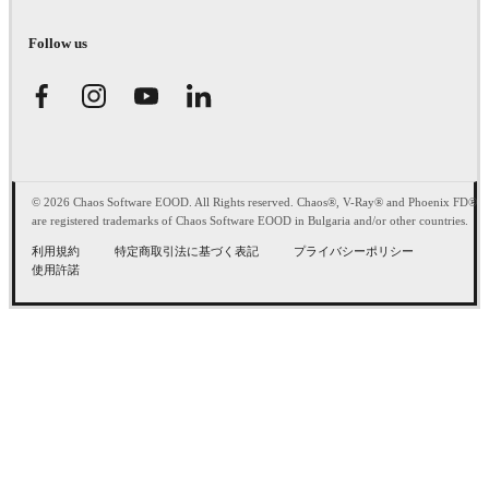
Follow us
© 2026 Chaos Software EOOD. All Rights reserved. Chaos®, V-Ray® and Phoenix FD®
are registered trademarks of Chaos Software EOOD in Bulgaria and/or other countries.
利用規約
特定商取引法に基づく表記
プライバシーポリシー
使用許諾