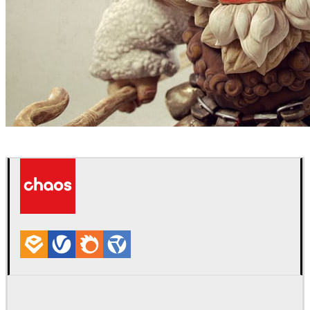
Borislav Kechashki
アート