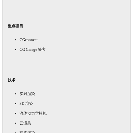
重点项目
CGconnect
CG Garage 播客
技术
实时渲染
3D 渲染
流体动力学模拟
云渲染
写实渲染