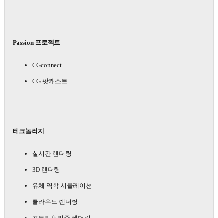
Passion 프로젝트
CGconnect
CG 팟캐스트
테크놀러지
실시간 렌더링
3D 렌더링
유체 역학 시뮬레이션
클라우드 렌더링
포토리얼리즘 렌더링