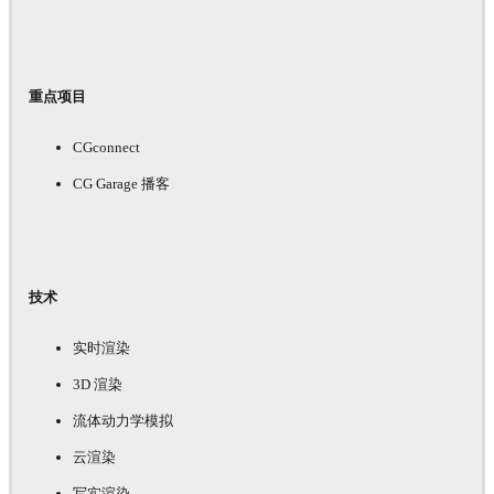
重点项目
CGconnect
CG Garage 播客
技术
实时渲染
3D 渲染
流体动力学模拟
云渲染
写实渲染