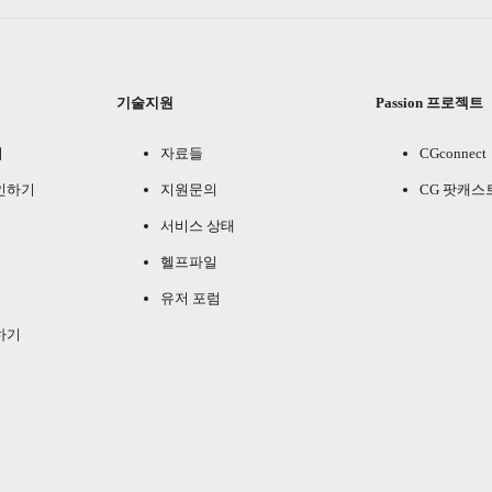
기술지원
Passion 프로젝트
기
자료들
CGconnect
인하기
지원문의
CG 팟캐스
서비스 상태
헬프파일
유저 포럼
하기