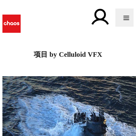
项目 by Celluloid VFX