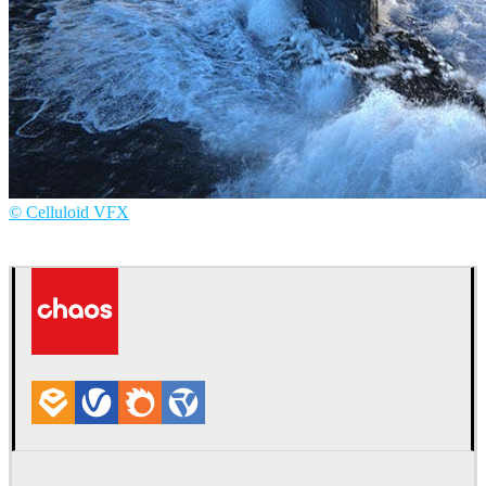
© Celluloid VFX
Celluloid VFX
电视