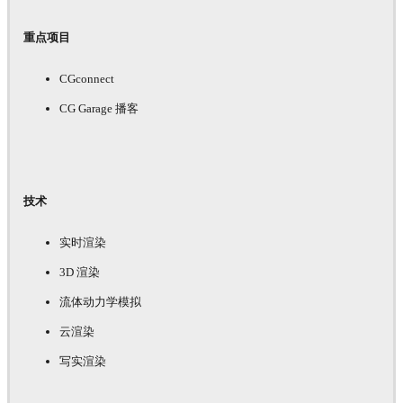
重点项目
CGconnect
CG Garage 播客
技术
实时渲染
3D 渲染
流体动力学模拟
云渲染
写实渲染