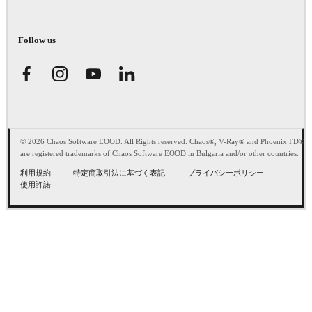
Follow us
© 2026 Chaos Software EOOD. All Rights reserved. Chaos®, V-Ray® and Phoenix FD®
are registered trademarks of Chaos Software EOOD in Bulgaria and/or other countries.
利用規約
特定商取引法に基づく表記
プライバシーポリシー
使用許諾