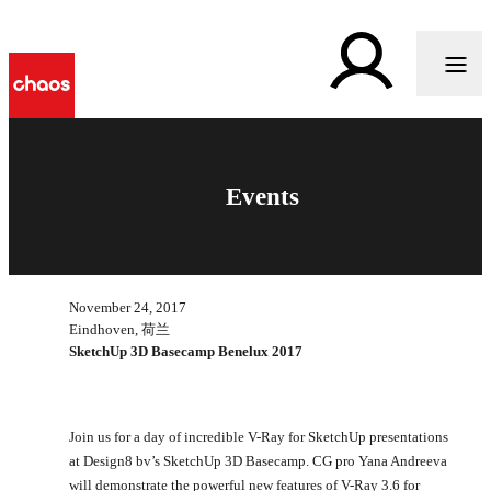
Events
November 24, 2017
Eindhoven, 荷兰
SketchUp 3D Basecamp Benelux 2017
Join us for a day of incredible V-Ray for SketchUp presentations
at Design8 bv’s SketchUp 3D Basecamp. CG pro Yana Andreeva
will demonstrate the powerful new features of V-Ray 3.6 for