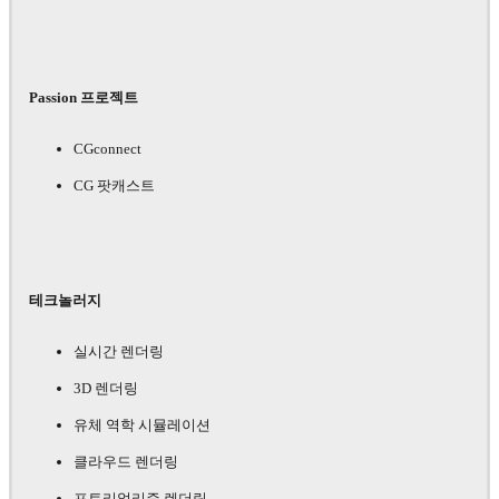
Passion 프로젝트
CGconnect
CG 팟캐스트
테크놀러지
실시간 렌더링
3D 렌더링
유체 역학 시뮬레이션
클라우드 렌더링
포토리얼리즘 렌더링