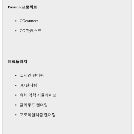
Passion 프로젝트
CGconnect
CG 팟캐스트
테크놀러지
실시간 렌더링
3D 렌더링
유체 역학 시뮬레이션
클라우드 렌더링
포토리얼리즘 렌더링