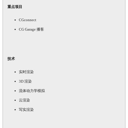
重点项目
CGconnect
CG Garage 播客
技术
实时渲染
3D 渲染
流体动力学模拟
云渲染
写实渲染