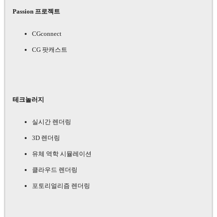
Passion 프로젝트
CGconnect
CG 팟캐스트
테크놀러지
실시간 렌더링
3D 렌더링
유체 역학 시뮬레이션
클라우드 렌더링
포토리얼리즘 렌더링