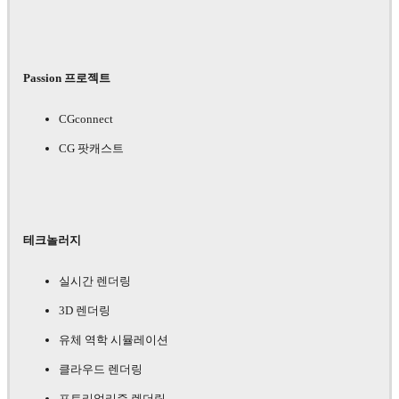
Passion 프로젝트
CGconnect
CG 팟캐스트
테크놀러지
실시간 렌더링
3D 렌더링
유체 역학 시뮬레이션
클라우드 렌더링
포토리얼리즘 렌더링