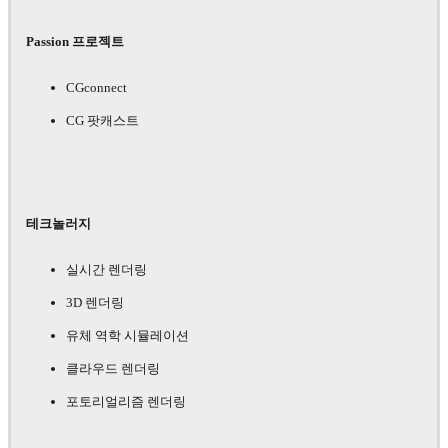
Passion 프로젝트
CGconnect
CG 팟캐스트
테크놀러지
실시간 렌더링
3D 렌더링
유체 역학 시뮬레이션
클라우드 렌더링
포토리얼리즘 렌더링