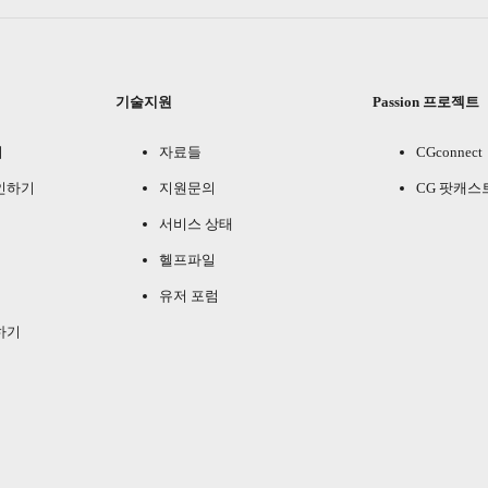
기술지원
Passion 프로젝트
기
자료들
CGconnect
인하기
지원문의
CG 팟캐스
서비스 상태
헬프파일
유저 포럼
하기