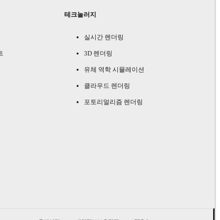
테크놀러지
실시간 렌더링
트
3D 렌더링
유체 역학 시뮬레이션
클라우드 렌더링
포토리얼리즘 렌더링