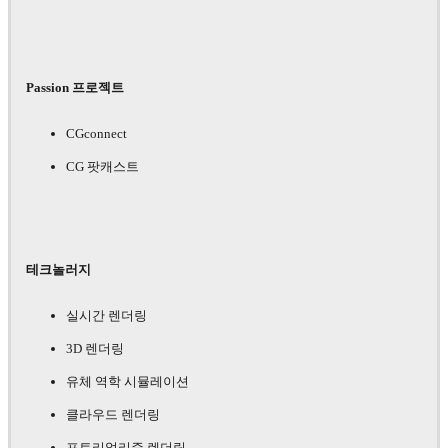
Passion 프로젝트
CGconnect
CG 팟캐스트
테크놀러지
실시간 렌더링
3D 렌더링
유체 역학 시뮬레이션
클라우드 렌더링
포토리얼리즘 렌더링