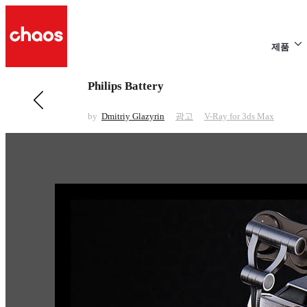
제품
Philips Battery
전 페이지 보기 광고
Dália Dairy Lion
by
Dmitriy Glazyrin
광고
V-Ray for 3ds Max