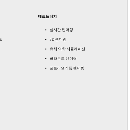
테크놀러지
실시간 렌더링
트
3D 렌더링
유체 역학 시뮬레이션
클라우드 렌더링
포토리얼리즘 렌더링