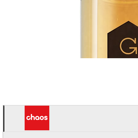
William Binet
광고