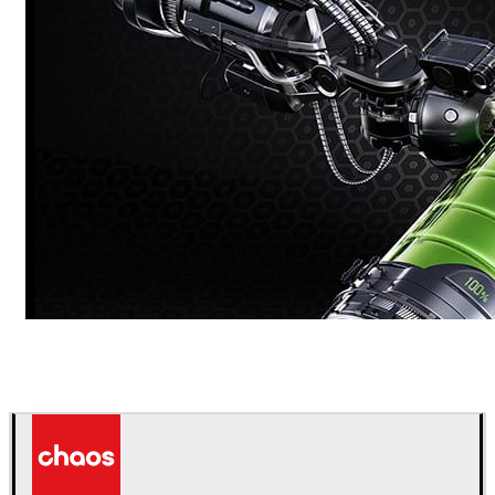
Dmitriy Glazyrin
광고