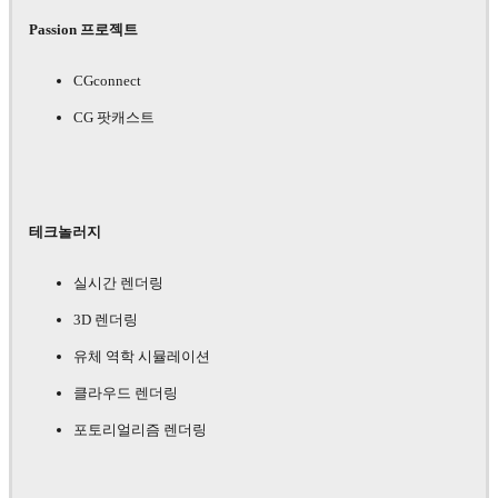
Passion 프로젝트
CGconnect
CG 팟캐스트
테크놀러지
실시간 렌더링
3D 렌더링
유체 역학 시뮬레이션
클라우드 렌더링
포토리얼리즘 렌더링