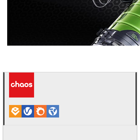
Dmitriy Glazyrin
광고