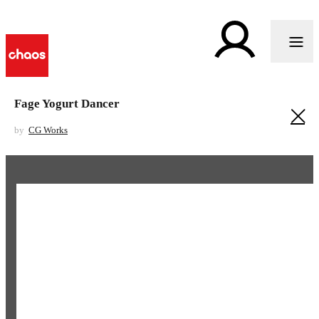
Fage Yogurt Dancer
by
CG Works