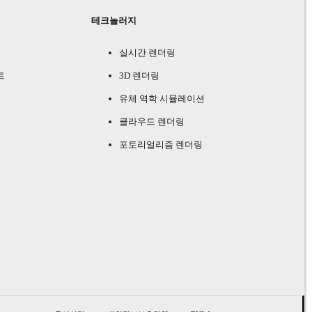
테크놀러지
실시간 렌더링
트
3D 렌더링
유체 역학 시뮬레이션
클라우드 렌더링
포토리얼리즘 렌더링