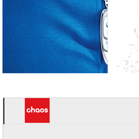
CG Works
광고
CG Works