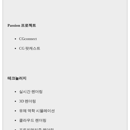
Passion 프로젝트
CGconnect
CG 팟캐스트
테크놀러지
실시간 렌더링
3D 렌더링
유체 역학 시뮬레이션
클라우드 렌더링
포토리얼리즘 렌더링