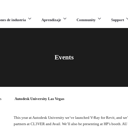
ones de industria
Aprendizaje
Community
Support
Events
s
Autodesk University Las Vegas
This year at Autodesk University we’ve launched V-Ray for Revit, and w
partners at CL3VER and Avail. We’ll also be presenting at HP’s booth. AU i