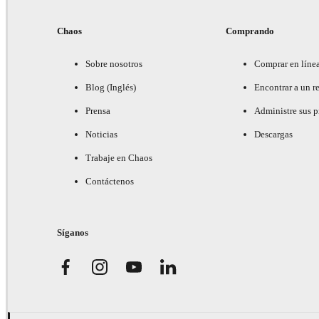
Chaos
Comprando
Sobre nosotros
Comprar en líne
Blog (Inglés)
Encontrar a un re
Prensa
Administre sus 
Noticias
Descargas
Trabaje en Chaos
Contáctenos
Síganos