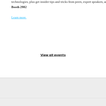
technologies, plus get insider tips and tricks from peers, expert speakers
Booth 2982​
Learn more.
View all events