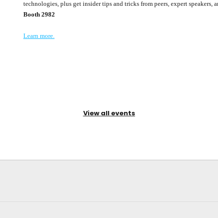
technologies, plus get insider tips and tricks from peers, expert speakers
Booth 2982​
Learn more.
View all events