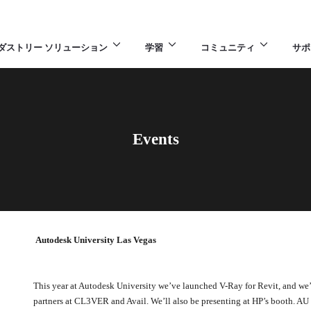
ダストリー ソリューション
学習
コミュニティ
サポ
Events
Autodesk University Las Vegas
This year at Autodesk University we’ve launched V-Ray for Revit, and w
partners at CL3VER and Avail. We’ll also be presenting at HP’s booth. AU i