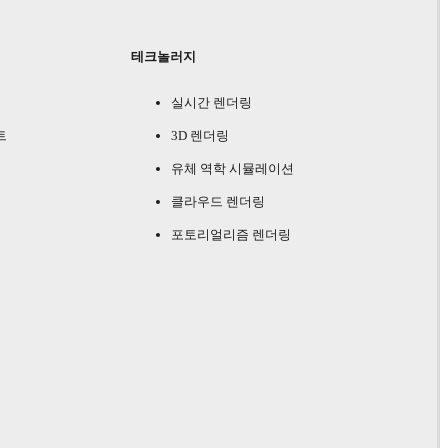
테크놀러지
실시간 렌더링
트
3D 렌더링
유체 역학 시뮬레이션
클라우드 렌더링
포토리얼리즘 렌더링