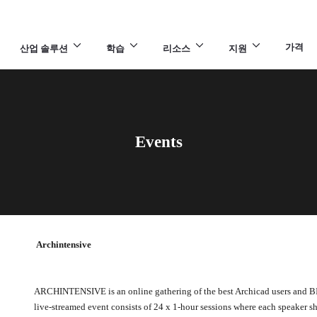
가격
산업 솔루션
학습
리소스
지원
Events
Archintensive
ARCHINTENSIVE is an online gathering of the best Archicad users and BI
live-streamed event consists of 24 x 1-hour sessions where each speaker sh