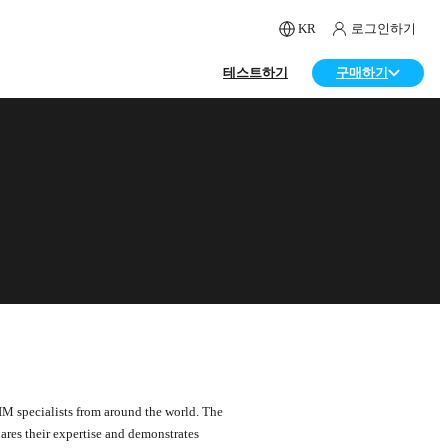
KR
로그인하기
테스트하기
구매하기
M specialists from around the world. The
ares their expertise and demonstrates