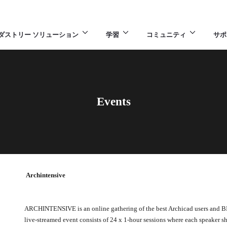
ダストリー ソリューション
学習
コミュニティ
サポ
Events
Archintensive
ARCHINTENSIVE is an online gathering of the best Archicad users and BI
live-streamed event consists of 24 x 1-hour sessions where each speaker sh