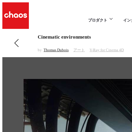
プロダクト
イン
Cinematic environments
前の アート 項目
Mannequin
by
Thomas Dubois
アート
V-Ray for Cinema 4D