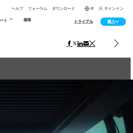
ヘルプ
フォーラム
ダウンロード
JP
サインイン
価格
ート
トライアル
購入
次の アート 項目
Pirate