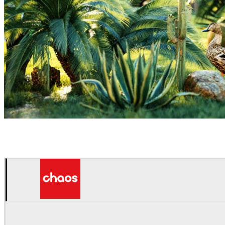
Mohammed Sefeeq
アート