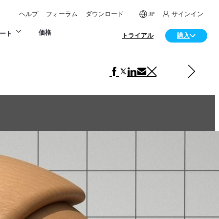
ヘルプ
フォーラム
ダウンロード
JP
サインイン
価格
ート
トライアル
購入
次の VRscans ライブラリ 項目
Beech Gloss 1