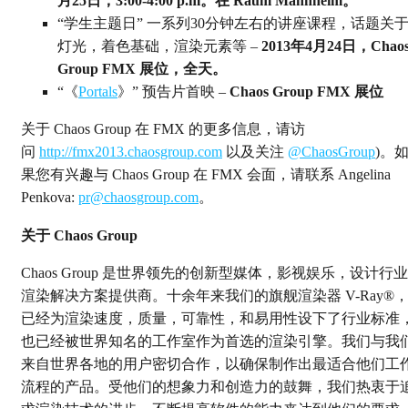
月25日，3:00-4:00 p.m。在
Raum Mannheim。
“学生主题日” 一系列30分钟左右的讲座课程，话题关
灯光，着色基础，渲染元素等 –
2013年4月24日，Chao
Group FMX 展位，全天。
“《
Portals
》” 预告片首映 –
Chaos Group FMX 展位
关于 Chaos Group 在 FMX 的更多信息，请访
问
http://fmx2013.chaosgroup.com
以及关注
@ChaosGroup
)。
果您有兴趣与 Chaos Group 在 FMX 会面，请联系 Angelina
Penkova:
pr@chaosgroup.com
。
关于 Chaos Group
Chaos Group 是世界领先的创新型媒体，影视娱乐，设计行业
渲染解决方案提供商。十余年来我们的旗舰渲染器 V-Ray®
已经为渲染速度，质量，可靠性，和易用性设下了行业标准
也已经被世界知名的工作室作为首选的渲染引擎。我们与我
来自世界各地的用户密切合作，以确保制作出最适合他们工
流程的产品。受他们的想象力和创造力的鼓舞，我们热衷于