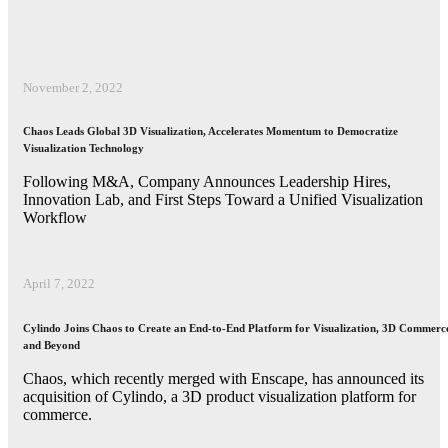
November 2, 2022
Chaos Leads Global 3D Visualization, Accelerates Momentum to Democratize
Visualization Technology
Following M&A, Company Announces Leadership Hires,
Innovation Lab, and First Steps Toward a Unified Visualization
Workflow
April 7, 2022
Cylindo Joins Chaos to Create an End-to-End Platform for Visualization, 3D Commerc
and Beyond
Chaos, which recently merged with Enscape, has announced its
acquisition of Cylindo, a 3D product visualization platform for
commerce.