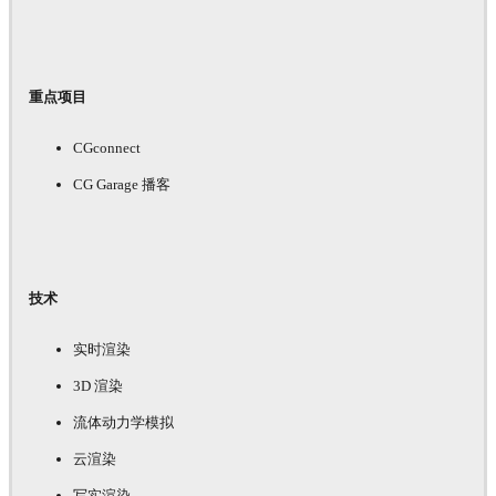
重点项目
CGconnect
CG Garage 播客
技术
实时渲染
3D 渲染
流体动力学模拟
云渲染
写实渲染