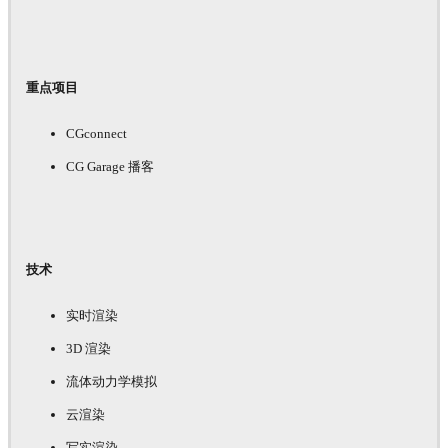
重点项目
CGconnect
CG Garage 播客
技术
实时渲染
3D 渲染
流体动力学模拟
云渲染
写实渲染