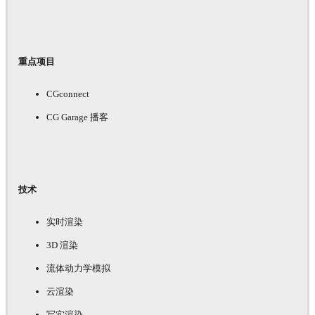
重点项目
CGconnect
CG Garage 播客
技术
实时渲染
3D 渲染
流体动力学模拟
云渲染
写实渲染