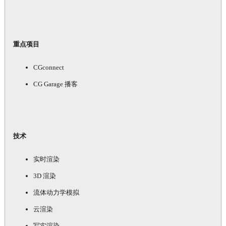
重点项目
CGconnect
CG Garage 播客
技术
实时渲染
3D 渲染
流体动力学模拟
云渲染
写实渲染