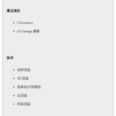
重点项目
CGconnect
CG Garage 播客
技术
实时渲染
3D 渲染
流体动力学模拟
云渲染
写实渲染