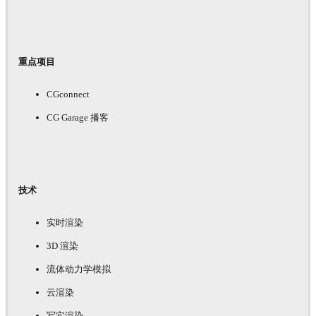
重点项目
CGconnect
CG Garage 播客
技术
实时渲染
3D 渲染
流体动力学模拟
云渲染
写实渲染