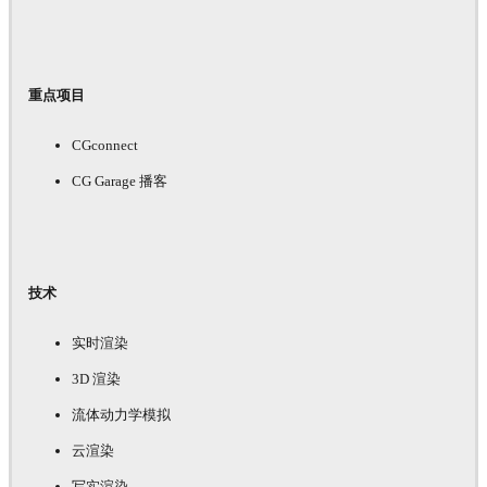
重点项目
CGconnect
CG Garage 播客
技术
实时渲染
3D 渲染
流体动力学模拟
云渲染
写实渲染