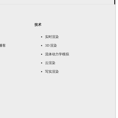
技术
实时渲染
e 播客
3D 渲染
流体动力学模拟
云渲染
写实渲染