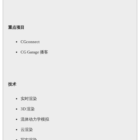
重点项目
CGconnect
CG Garage 播客
技术
实时渲染
3D 渲染
流体动力学模拟
云渲染
写实渲染