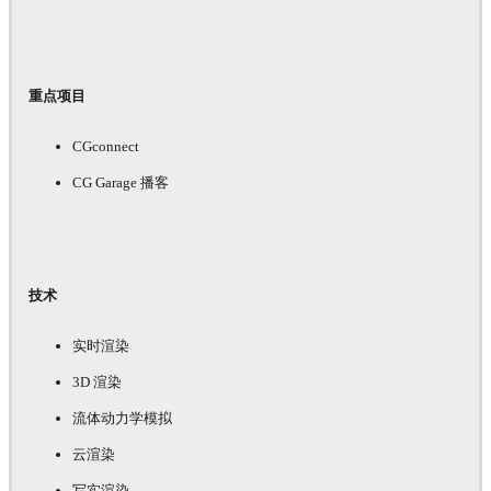
重点项目
CGconnect
CG Garage 播客
技术
实时渲染
3D 渲染
流体动力学模拟
云渲染
写实渲染